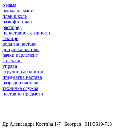
о нама
школа на мапи
план школе
развојни план
распоред
ненаставне активности
секције
додатна настава
допунска настава
ђачки парламент
колектив
управа
стручни сарадници
предметна настава
разредна настава
техничка служба
наставни предмети
Др Александра Костића 1-7 Београд 011/3619-713