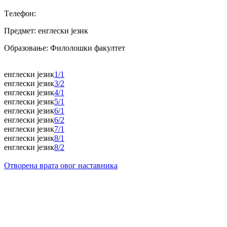
Tелефон:
Предмет:
енглески језик
Образовање:
Филолошки факултет
енглески језик
1/1
енглески језик
3/2
енглески језик
4/1
енглески језик
5/1
енглески језик
6/1
енглески језик
6/2
енглески језик
7/1
енглески језик
8/1
енглески језик
8/2
Отворена врата овог наставника