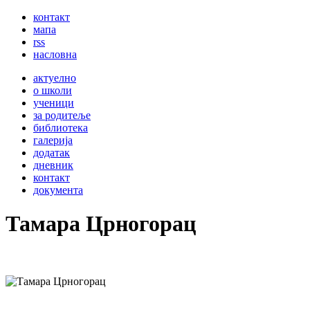
контакт
мапа
rss
насловна
актуелно
о школи
ученици
за родитеље
библиотека
галерија
додатак
дневник
контакт
документа
Тамара Црногорац