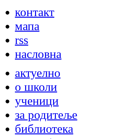
контакт
мапа
rss
насловна
актуелно
о школи
ученици
за родитеље
библиотека