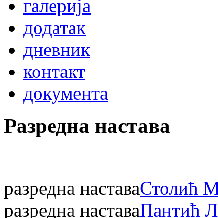
галерија
додатак
дневник
контакт
документа
Разредна настава
разредна настава
Столић М
разредна настава
Пантић Л