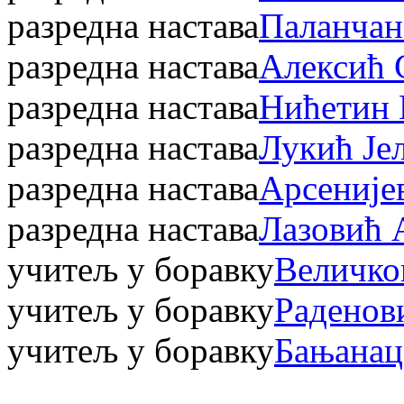
разредна настава
Паланчан
разредна настава
Алексић 
разредна настава
Нићетин 
разредна настава
Лукић Је
разредна настава
Арсеније
разредна настава
Лазовић 
учитељ у боравку
Величко
учитељ у боравку
Раденов
учитељ у боравку
Бањанац