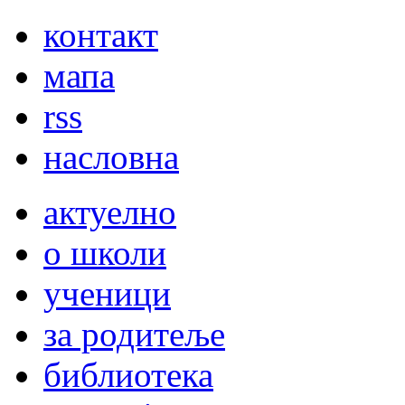
контакт
мапа
rss
насловна
актуелно
о школи
ученици
за родитеље
библиотека