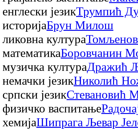
енглески језик
Трумпић Д
историја
Брун Милош
ликовна култура
Томљенов
математика
Боровчанин М
музичка култура
Дражић 
немачки језик
Николић Но
српски језик
Стевановић М
физичко васпитање
Радоча
хемија
Шипрага Љевар Јел