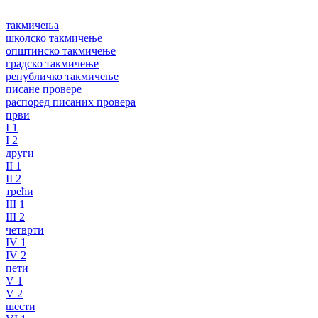
такмичења
школско такмичење
општинско такмичење
градско такмичење
републичко такмичење
писане провере
распоред писаних провера
први
I 1
I 2
други
II 1
II 2
трећи
III 1
III 2
четврти
IV 1
IV 2
пети
V 1
V 2
шести