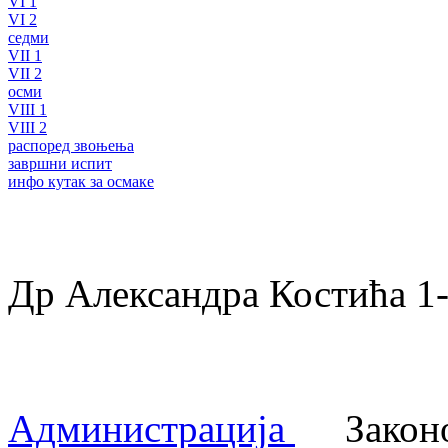
VI 1
VI 2
седми
VII 1
VII 2
осми
VIII 1
VIII 2
распоред звоњења
завршни испит
инфо кутак за осмаке
Др Александра Костића 
Администрација
Законом