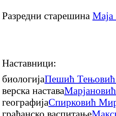
Разредни старешина
Маја
Наставници:
биологија
Пешић Тењовић
верска настава
Марјанови
географија
Спирковић Мир
грађанско васпитање
Макс