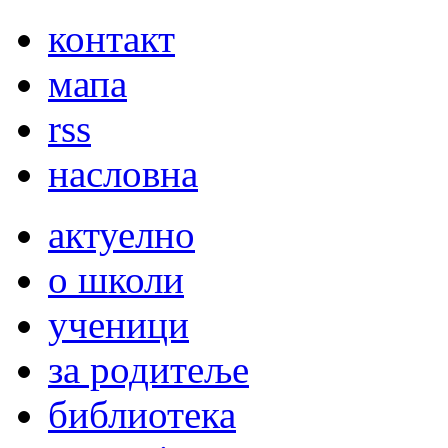
контакт
мапа
rss
насловна
актуелно
о школи
ученици
за родитеље
библиотека